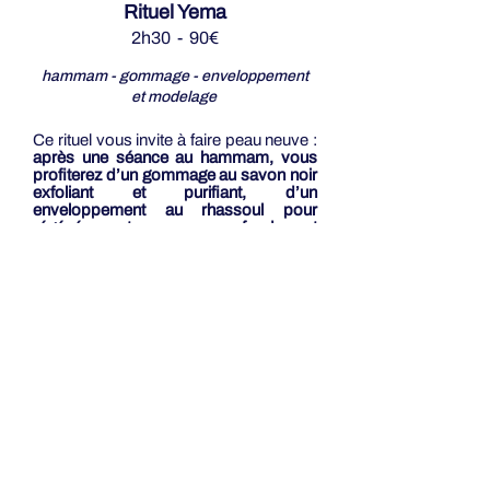
Rituel Yema
2h30 - 90€
hammam - gommage - enveloppement
et modelage
Ce rituel vous invite à faire peau neuve :
après une séance au hammam, vous
profiterez d’un gommage au savon noir
exfoliant et purifiant, d’un
enveloppement au rhassoul pour
régénérer votre peau en profondeur et
d’un modelage relaxant de 20 minutes à
l’huile parfumée
.
La complémentarité de
tous ces soins permettra à votre peau
d’être parfaitement rééquilibrée et
invitera tous vos sens au voyage pour
vous offrir un véritable moment
d’évasion.
Nous vous inviterons ensuite à terminer
votre rituel dans notre salle de repos en
dégustant une pâtisserie orientale et un
thé à la menthe.
Établissement réservé aux femmes.